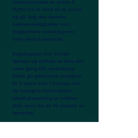
matstasjonene er enkle å
flytte fra et sted til et annet
og gir deg den samme
bekvemmeligheten som
magnetiske matstasjoenr
uten ekstra kostnad.
Sugekoppen kan enkelt
fjernes og skiftes ut hvis det
noen gang blir nødvendig.
Dette gir gekkoene mulighet
til å spise mat i høyden slik
de vanligvis foretrekker.
Ideell plassering er midten
eller øvre del av til toppen av
terrariet.
Mål Pangea Gecko Ledge
Large: 16.5 cm x