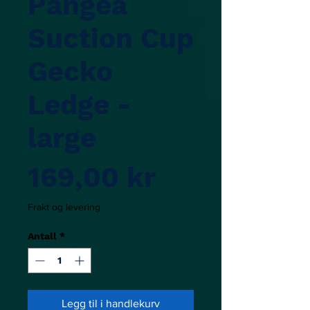
Pangea
Suction Cup
Gecko
Ledge -
large
Pris
169,00 kr
Frakt og levering
Antall
*
Legg til i handlekurv