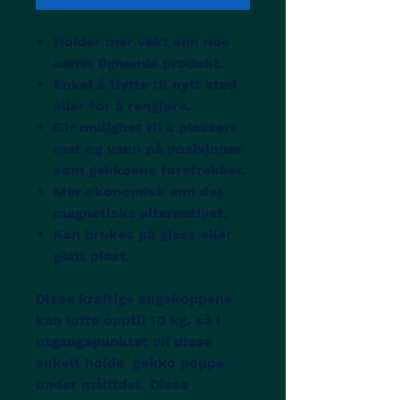
Holder mer vekt enn noe
annet lignende produkt.
Enkel å flytte til nytt sted
eller for å rengjøre.
Gir mulighet til å plassere
mat og vann på posisjoner
som gekkoene foretrekker.
Mer økonomisk enn det
magnetiske alternativet.
Kan brukes på glass eller
glatt plast.
Disse kraftige sugekoppene
kan løfte opptil 10 kg. så i
utgangspunktet vil disse
enkelt holde gekko poppe
under måltidet. Disse